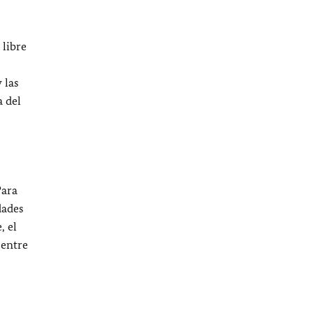
 libre
 las
a del
Para
dades
, el
 entre