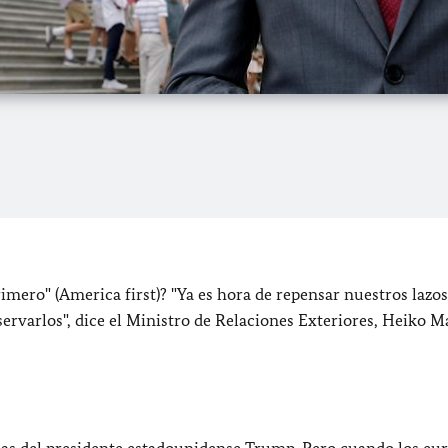
ero" (America first)? "Ya es hora de repensar nuestros lazos
servarlos", dice el Ministro de Relaciones Exteriores, Heiko M
icas del presidente estadounidense Trump. Pero cuando los eu