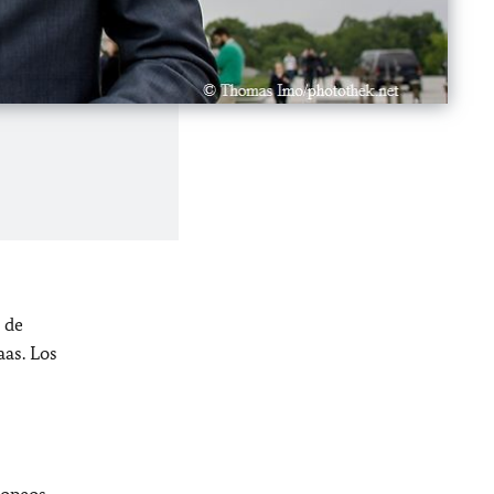
 de
aas. Los
ropeos