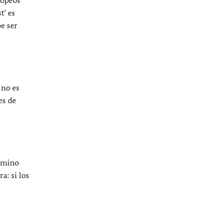
t' es
e ser
 no es
es de
camino
a: si los