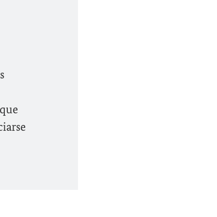
s
 que
ciarse