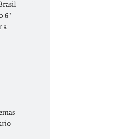
Brasil
o 6"
r a
temas
ario