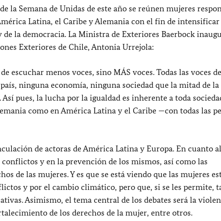
co de la Semana de Unidas de este año se reúnen mujeres respo
América Latina, el Caribe y Alemania con el fin de intensificar 
y de la democracia. La Ministra de Exteriores Baerbock inaugu
ones Exteriores de Chile, Antonia Urrejola:
ta de escuchar menos voces, sino MÁS voces. Todas las voces de
país, ninguna economía, ninguna sociedad que la mitad de la
Así pues, la lucha por la igualdad es inherente a toda socieda
lemania como en América Latina y el Caribe —con todas las p
inculación de actoras de América Latina y Europa. En cuanto a
s conflictos y en la prevención de los mismos, así como las
os de las mujeres. Y es que se está viendo que las mujeres es
lictos y por el cambio climático, pero que, si se les permite,
ivas. Asimismo, el tema central de los debates será la violen
rtalecimiento de los derechos de la mujer, entre otros.