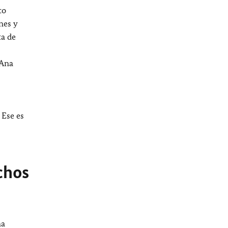
to
nes y
ta de
 Ana
 Ese es
chos
ma