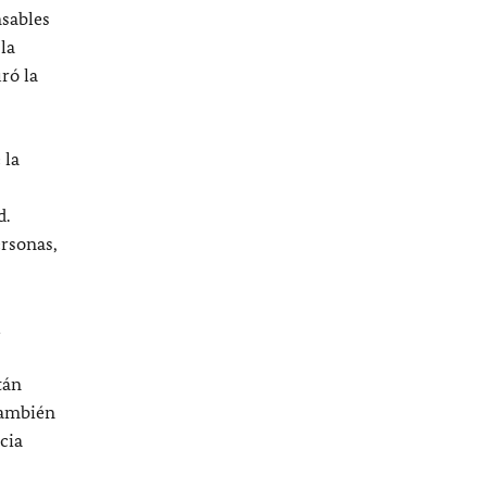
nsables
la
ró la
 la
d.
ersonas,
l
tán
 también
cia