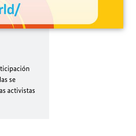
rticipación
das se
s activistas