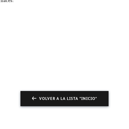
nlaces:
VOLVER A LA LISTA "INICIO"