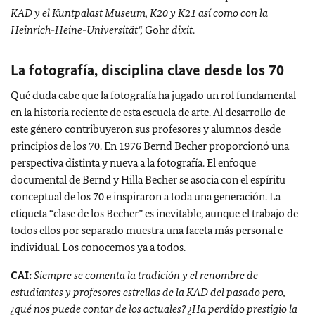
KAD y el Kuntpalast Museum, K20 y K21 así como con la
Heinrich-Heine-Universität“,
Gohr
dixit
.
La fotografía, disciplina clave desde los 70
Qué duda cabe que la fotografía ha jugado un rol fundamental
en la historia reciente de esta escuela de arte.
Al desarrollo de
este género contribuyeron sus profesores y alumnos desde
principios de los 70.
En 1976 Bernd Becher proporcionó una
perspectiva distinta y nueva a la fotografía. El enfoque
documental de Bernd y Hilla Becher se asocia con el espíritu
conceptual de los 70 e inspiraron a toda una generación. La
etiqueta “clase de los Becher” es inevitable, aunque el trabajo de
todos ellos por separado muestra una faceta más personal e
individual.
Los conocemos ya a todos.
CAI:
Siempre se comenta la tradición y el renombre de
estudiantes y profesores estrellas de la KAD del pasado pero,
¿qué nos puede contar de los actuales?
¿Ha perdido prestigio la