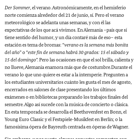
Der Sommer
, el verano. Astronómicamente, en el hemisferio
norte comienza alrededor del 21 de junio, sí. Pero el verano
meteorológico se adelanta unas semanas, y con él las
expectativas de los que acá vivimos. En Alemania –país que sí
tiene sentido del humor, y un día contaré más de eso– esta
estación es tema de bromas: “
verano es la semana más bonita
del año
” o “
este fin de semana habrá 30 grados: 15 el sábado y
15 del domingo
”. Pero las ocasiones en que el sol brilla, calienta y
no llueve, Alemania enamora más que de costumbre.Durante el
verano lo que uno quiere es estar a la intemperie. Pregunten a
los estudiantes universitarios cuánto les gusta el mes de agosto,
encerrados en salones de clase presentando los últimos
exámenes o en bibliotecas preparando los trabajos finales del
semestre. Algo así sucede con la música de concierto o clásica.
En esta temporada se desarrolla el Beethovenfest en Bonn, el
Young Euro Classic y el Festspiele-Musikfest en Berlín; o la
famosísima ópera de Bayreuth centrada en óperas de Wagner.