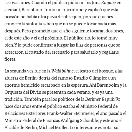
las ovaciones. Cuando el público pidió un bis (una
Zugabe
en
alemán), Barenboim tomó un micrófono y explicó que esta
ocasión no había otra pieza de obsequio, porque quienes
conocen la sinfonía saben que no se puede tocar nada más
después. Pero prometió que el año siguiente tocarán dos bises,
el de este año y el del próximo. El público rio, lo tomó muy
bien. Y lo pude confirmar a juzgar las filas de personas que se
acercaron al costado del escenario para saludarlo y regalarle
flores.
La segunda vez fue en la
Waldbühne
, el teatro del bosque, a las
afueras de Berlín (detrás del famoso Estadio Olímpico), un
enorme hemiciclo escarbado en la espesura. Ahí Barenboim y la
Orquesta del Diván se presentan cada verano, y es ya una
tradición. También para los políticos de la
Berliner Republik
:
hace dos años entre el público estaba el Ministro Federal de
Relaciones Exteriores Frank-Walter Steinmeier, el año pasado el
Ministro Federal de Finanzas Wolfgang Schäuble, y este año el
Alcalde de Berlín, Michael Müller. Lo interesante es notar su