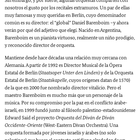
Sin embargo, y por suerte, algunas orquestas comparten con
nosotros el gusto por los recitales extramuros. Un par de ellas
muy famosas y muy queridas en Berlín, cuyo denominador
común es su director: el “global” Daniel Barenboim –y ahora
verán por qué del adjetivo que elegí. Nacido en Argentina,
Barenboim es un pianista virtuoso, realmente un niño prodigio,
y reconocido director de orquesta.
Mantiene desde hace décadas una relación muy cercana con
Alemania. A partir de 1992 es Director Musical de la Ópera
Estatal de Berlín (
Staatsoper Unter den Linden
) y de la Orquesta
Estatal de Berlín (
Staatskapelle
, cuyos orígenes datan de 1570)
de la que en 2000 fue nombrado director vitalicio. Pero el
maestro Barenboim es mucho más que un personaje de la
música. Por su compromiso por la paz en el conflicto árabe-
israelí, en 1999 fundó junto al filósofo palestino-estadounidense
Edward Said el proyecto
Orquesta del Diván de Diván
Occidente-Oriente
(West-Eastern Divan Orchestra). Una
orquesta formada por jóvenes israelís y árabes (no solo