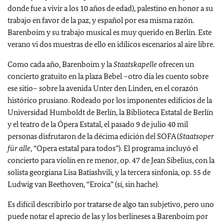
donde fue a vivir a los 10 años de edad), palestino en honor a su
trabajo en favor de la paz, y español por esa misma razón.
Barenboim y su trabajo musical es muy querido en Berlín. Este
verano vi dos muestras de ello en idílicos escenarios al aire libre.
Como cada año, Barenboim y la
Staatskapelle
ofrecen un
concierto gratuito en la plaza Bebel –otro día les cuento sobre
ese sitio– sobre la avenida Unter den Linden, en el corazón
histórico prusiano. Rodeado por los imponentes edificios de la
Universidad Humboldt de Berlín, la Biblioteca Estatal de Berlín
y el teatro de la Ópera Estatal, el pasado 9 de julio 40 mil
personas disfrutaron de la décima edición del SOFA (
Staatsoper
für alle
, “Opera estatal para todos”). El programa incluyó el
concierto para violín en re menor, op. 47 de Jean Sibelius, con la
solista georgiana Lisa Batiashvili, y la tercera sinfonía, op. 55 de
Ludwig van Beethoven, “Eroica” (sí, sin hache).
Es difícil describirlo por tratarse de algo tan subjetivo, pero uno
puede notar el aprecio de las y los berlineses a Barenboim por