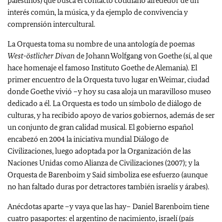
palestinos) que busca el contacto cotidiano alrededor de un
interés común, la música, y da ejemplo de convivencia y
comprensión intercultural.
La Orquesta toma su nombre de una antología de poemas
West-östlicher Divan
de Johann Wolfgang von Goethe (sí, al que
hace homenaje el famoso Instituto Goethe de Alemania). El
primer encuentro de la Orquesta tuvo lugar en Weimar, ciudad
donde Goethe vivió –y hoy su casa aloja un maravilloso museo
dedicado a él. La Orquesta es todo un símbolo de diálogo de
culturas, y ha recibido apoyo de varios gobiernos, además de ser
un conjunto de gran calidad musical. El gobierno español
encabezó en 2004 la iniciativa mundial Diálogo de
Civilizaciones, luego adoptada por la Organización de las
Naciones Unidas como Alianza de Civilizaciones (2007); y la
Orquesta de Barenboim y Said simboliza ese esfuerzo (aunque
no han faltado duras por detractores también israelís y árabes).
Anécdotas aparte –y vaya que las hay– Daniel Barenboim tiene
cuatro pasaportes: el argentino de nacimiento, israelí (país