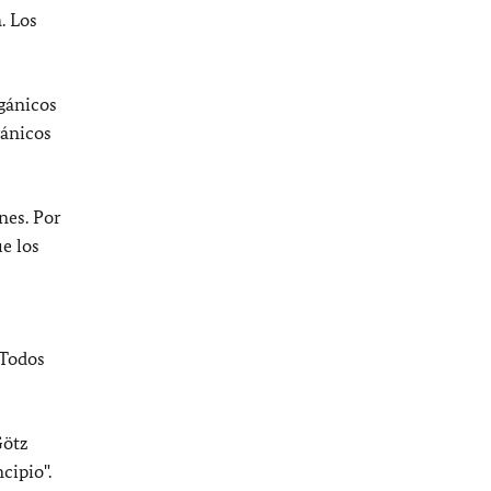
. Los
gánicos
gánicos
nes. Por
e los
 Todos
Götz
cipio".