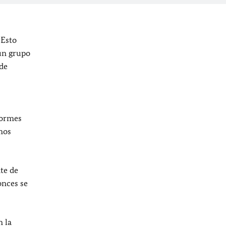
 Esto
ún grupo
 de
normes
mos
te de
onces se
n la