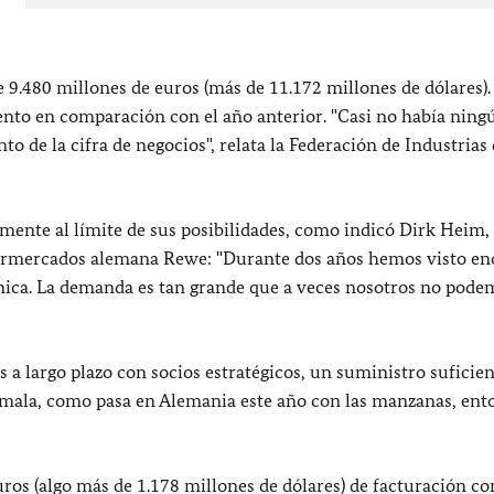
 9.480 millones de euros (más de 11.172 millones de dólares).
ento en comparación con el año anterior. "Casi no había ning
 de la cifra de negocios", relata la Federación de Industrias
lmente al límite de sus posibilidades, como indicó Dirk Heim,
upermercados alemana Rewe: "Durante dos años hemos visto e
ánica. La demanda es tan grande que a veces nosotros no pode
s a largo plazo con socios estratégicos, un suministro suficien
a mala, como pasa en Alemania este año con las manzanas, ent
os (algo más de 1.178 millones de dólares) de facturación co