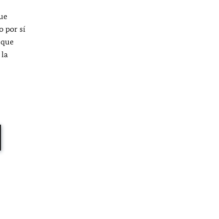
ue
o por sí
 que
 la