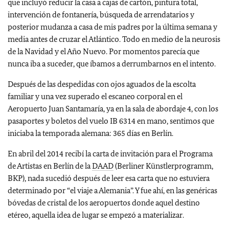
que incluyó reducir la casa a cajas de cartón, pintura total,
intervención de fontanería, búsqueda de arrendatarios y
posterior mudanza a casa de mis padres por la última semana y
media antes de cruzar el Atlántico. Todo en medio de la neurosis
de la Navidad y el Año Nuevo. Por momentos parecía que
nunca iba a suceder, que íbamos a derrumbarnos en el intento.
Después de las despedidas con ojos aguados de la escolta
familiar y una vez superado el escaneo corporal en el
Aeropuerto Juan Santamaría, ya en la sala de abordaje 4, con los
pasaportes y boletos del vuelo IB 6314 en mano, sentimos que
iniciaba la temporada alemana: 365 días en Berlín.
En abril del 2014 recibí la carta de invitación para el Programa
de Artistas en Berlín de la
DAAD
(Berliner Künstlerprogramm,
BKP), nada sucedió después de leer esa carta que no estuviera
determinado por “el viaje a Alemania”. Y fue ahí, en las genéricas
bóvedas de cristal de los aeropuertos donde aquel destino
etéreo, aquella idea de lugar se empezó a materializar.