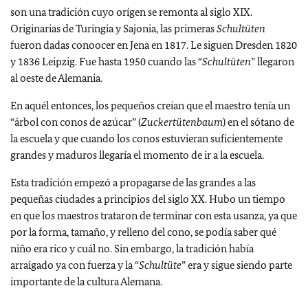
son una tradición cuyo orígen se remonta al siglo XIX.
Originarias de Turingia y Sajonia, las primeras
Schultüten
fueron dadas conoocer en Jena en 1817. Le siguen Dresden 1820
y 1836 Leipzig. Fue hasta 1950 cuando las “
Schultüten
” llegaron
al oeste de Alemania.
En aquél entonces, los pequeños creían que el maestro tenía un
“árbol con conos de azúcar” (
Zuckertütenbaum
) en el sótano de
la escuela y que cuando los conos estuvieran suficientemente
grandes y maduros llegaría el momento de ir a la escuela.
Esta tradición empezó a propagarse de las grandes a las
pequeñas ciudades a principios del siglo XX. Hubo un tiempo
en que los maestros trataron de terminar con esta usanza, ya que
por la forma, tamaño, y relleno del cono, se podía saber qué
niño era rico y cuál no. Sin embargo, la tradición había
arraigado ya con fuerza y la “
Schultüte
” era y sigue siendo parte
importante de la cultura Alemana.