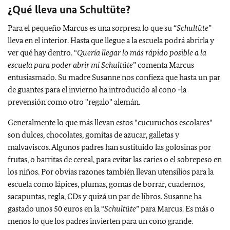
¿Qué lleva una Schultüte?
Para el pequeño Marcus es una sorpresa lo que su “
Schultüte
”
lleva en el interior. Hasta que llegue a la escuela podrá abrirla y
ver qué hay dentro. “
Quería llegar lo más rápido posible a la
escuela para poder abrir mi Schultüte
” comenta Marcus
entusiasmado. Su madre Susanne nos confieza que hasta un par
de guantes para el invierno ha introducido al cono -la
prevensión como otro "regalo" alemán.
Generalmente lo que más llevan estos "cucuruchos escolares"
son dulces, chocolates, gomitas de azucar, galletas y
malvaviscos. Algunos padres han sustituido las golosinas por
frutas, o barritas de cereal, para evitar las caries o el sobrepeso en
los niños. Por obvias razones también llevan utensilios para la
escuela como lápices, plumas, gomas de borrar, cuadernos,
sacapuntas, regla, CDs y quizá un par de libros. Susanne ha
gastado unos 50 euros en la “
Schultüte
” para Marcus. Es más o
menos lo que los padres invierten para un cono grande.