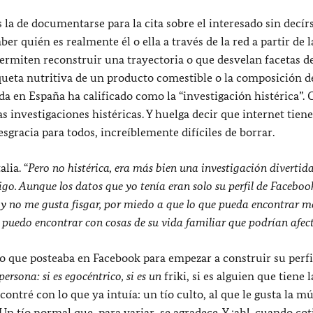
a de documentarse para la cita sobre el interesado sin decírs
er quién es realmente él o ella a través de la red a partir de l
permiten reconstruir una trayectoria o que desvelan facetas d
queta nutritiva de un producto comestible o la composición d
oda en España ha calificado como la “investigación histérica”.
s investigaciones histéricas. Y huelga decir que internet tien
esgracia para todos, increíblemente difíciles de borrar.
lia. “
Pero no histérica, era más bien una investigación divertid
o. Aunque los datos que yo tenía eran solo su perfil de Facebook
a y no me gusta fisgar, por miedo a que lo que pueda encontrar 
me puedo encontrar con cosas de su vida familiar que podrían afe
 lo que posteaba en Facebook para empezar a construir su perfi
ersona: si es egocéntrico, si es un
friki, si es alguien que tiene
contré con lo que ya intuía: un tío culto, al que le gusta la mú
Un tío normal que, para variar, se agradece. Y ¡ah!, cuando coti