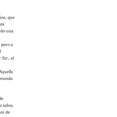
ios, que
nte
ado una
 pero a
l
Str., el
 Aquella
 inmunda
de
a sabes,
tor de