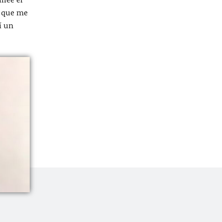
e que me
í un