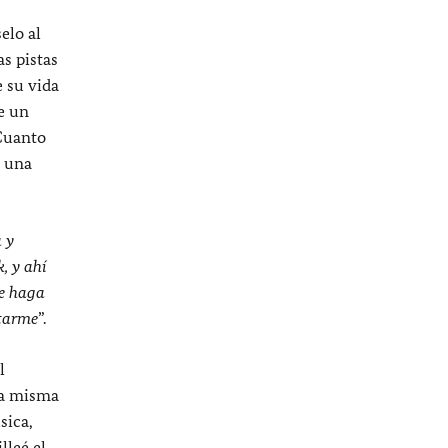
elo al
as pistas
e su vida
e un
 Cuanto
e una
a y
, y ahí
me haga
ctarme
”.
l
 la misma
sica,
lleé el