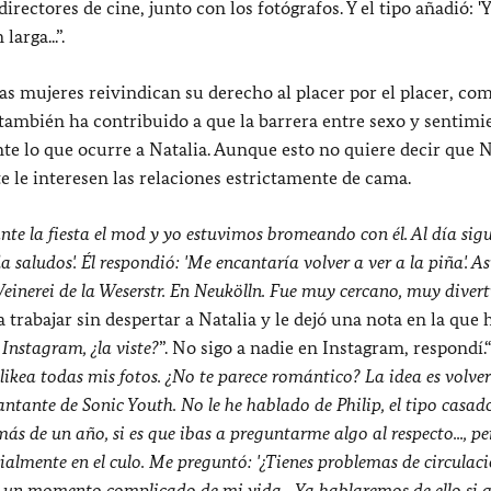
rectores de cine, junto con los fotógrafos. Y el tipo añadió: '
arga...”.
las mujeres reivindican su derecho al placer por el placer, co
también ha contribuido a que la barrera entre sexo y sentimi
e lo que ocurre a Natalia. Aunque esto no quiere decir que N
e le interesen las relaciones estrictamente de cama.
te la fiesta el mod y yo estuvimos bromeando con él. Al día sigu
 saludos'. Él respondió: 'Me encantaría volver a ver a la piña'. As
einerei de la Weserstr. En Neukölln. Fue muy cercano, muy divert
e a trabajar sin despertar a Natalia y le dejó una nota en la que 
Instagram, ¿la viste?
”. No sigo a nadie en Instagram, respondí.“
ikea todas mis fotos. ¿No te parece romántico? La idea es volver
antante de Sonic Youth. No le he hablado de Philip, el tipo casad
ás de un año, si es que ibas a preguntarme algo al respecto..., p
almente en el culo. Me preguntó: '¿Tienes problemas de circulación
n un momento complicado de mi vida... Ya hablaremos de ello si q