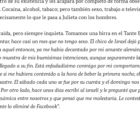
ro de su existencia y les acapara por completo de forma obse
ocaína, alcohol, tabaco; pero también sexo, trabajo o televi
cisamente lo que le pasa a Julieta con los hombres.
alicaída, pero siempre inquieta. Tomamos una birra en el Tant
ntar, hace casi un mes que no tengo sexo. El chico de Israel dejó 
a aquel entonces, ya me había decantado por mi amante alemán,
mo muestra de mis buenísimas intenciones, aunque seguramente la
ha llegado a su fin. Está enfadadísimo conmigo por mi comportam
e si me hubiera contenido a la hora de beber la primera noche, el
sastre. El sábado cada uno se fue por su cuenta y el domingo nos
Por otro lado, hace unos días escribí al israelí y le pregunté que 
uímica entre nosotros y que pensó que me molestaría. Le contes
nte lo eliminé de Facebook
”.
a