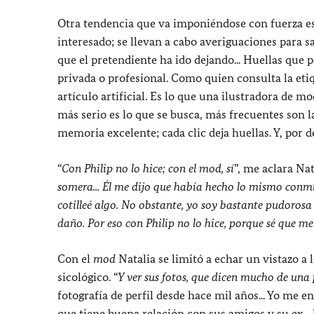
Otra tendencia que va imponiéndose con fuerza es l
interesado; se llevan a cabo averiguaciones para sab
que el pretendiente ha ido dejando... Huellas que 
privada o profesional. Como quien consulta la eti
artículo artificial. Es lo que una ilustradora de m
más serio es lo que se busca, más frecuentes son la
memoria excelente; cada clic deja huellas. Y, por d
“
Con Philip no lo hice; con el
mod,
sí
”, me aclara Nata
somera... Él me dijo que había hecho lo mismo conmig
cotilleé algo. No obstante, yo soy bastante pudoros
daño. Por eso con Philip no lo hice, porque sé que 
Con el
mod
Natalia se limitó a echar un vistazo a
sicológico. “
Y ver sus fotos, que dicen mucho de una p
fotografía de perfil desde hace mil años... Yo me en
que tiene buena relación con sus amigos y su ex... 