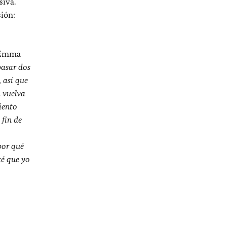
siva.
sión:
e Emma
pasar dos
 así que
 vuelva
iento
 fin de
por qué
té que yo