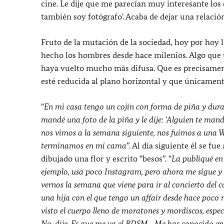
cine. Le dije que me parecían muy interesante los di
también soy fotógrafo'. Acaba de dejar una relación l
Fruto de la mutación de la sociedad, hoy por hoy 
hecho los hombres desde hace milenios. Algo que 
haya vuelto mucho más difusa. Que es precisament
esté reducida al plano horizontal y que únicament
“
En mi casa tengo un cojín con forma de piña y duran
mandé una foto de la piña y le dije: 'Alguien te manda
nos vimos a la semana siguiente, nos fuimos a una W
terminamos en mi cama
”. Al día siguiente él se fu
dibujado una flor y escrito “besos”. “
La publiqué en 
ejemplo, usa poco Instagram, pero ahora me sigue y l
vernos la semana que viene para ir al concierto del c
una hija con el que tengo un affair desde hace poco m
visto el cuerpo lleno de moratones y mordiscos, especi
No, dije. Es que me va el BDSM... Me has conocido e