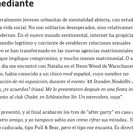
mediante
neralmente jóvenes urbanitas de mentalidad abierta, con estud
 vida social. No son solitarios desesperados, sino relativame
odernos. En el nuevo mundo sentimental, internet ha propici
 medio legítimo y corriente de establecer relaciones sexuales
eo se han transformado en las nuevas agencias matrimoniales
sa que implique compromiso, y mucho menos matrimonial. O a
ro día me encontré con Natalia en el Neon Wood de Warschauer 
to, había conocido a un chico
mod
español, cuyo nombre no
ración de mi exposición, durante el evento '48 Stunden Neukölln'.
as, ¿te acuerdas? (risas). Me lo presentaron después en una fiesta
nto al club Chalet, en Schlesisches Str. Un estercolero, vaya
”.
resentó, y al final acabaron los tres de “after party” en casa 
tro amigo, y yo tampoco sabía aún cómo cifrar sus miradas... Y
 caducada, tipo Pull & Bear, pero el tipo me encanta. Es direc