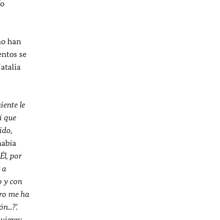
Yo
mo han
entos se
atalia
iente le
í que
ido,
había
Él, por
 a
o y con
ero me ha
...?'.
uieres;