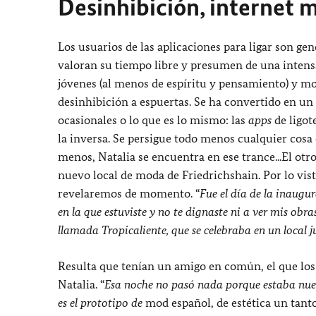
Desinhibición, internet 
Los usuarios de las aplicaciones para ligar son ge
valoran su tiempo libre y presumen de una intensa
jóvenes (al menos de espíritu y pensamiento) y m
desinhibición a espuertas. Se ha convertido en un
ocasionales o lo que es lo mismo: las
apps
de ligot
la inversa. Se persigue todo menos cualquier co
menos, Natalia se encuentra en ese trance...El ot
nuevo local de moda de Friedrichshain. Por lo vis
revelaremos de momento. “
Fue el día de la inaugu
en la que estuviste y no te dignaste ni a ver mis obr
llamada Tropicaliente, que se celebraba en un local ju
Resulta que tenían un amigo en común, el que los p
Natalia. “
Esa noche no pasó nada porque estaba nues
es el prototipo de
mod español, de estética un tanto