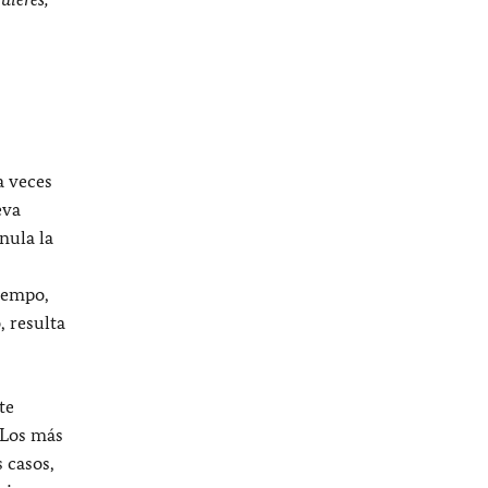
a veces
eva
nula la
tiempo,
, resulta
te
 Los más
 casos,