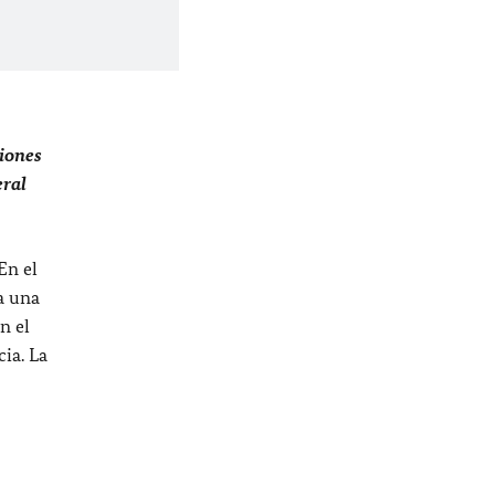
xiones
eral
En el
a una
n el
ia. La