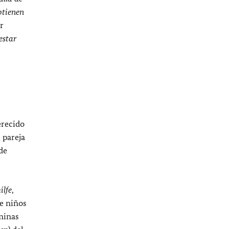
btienen
r
estar
erecido
 pareja
de
ilfe
,
e niños
 minas