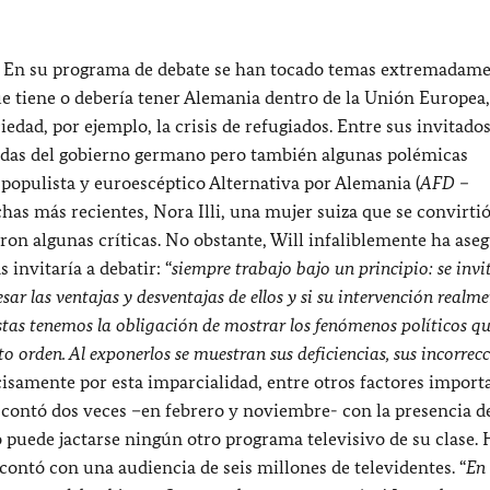
os. En su programa de debate se han tocado temas extremadam
 tiene o debería tener Alemania dentro de la Unión Europea,
dad, por ejemplo, la crisis de refugiados. Entre sus invitados
acadas del gobierno germano pero también algunas polémicas
o populista y euroescéptico Alternativa por Alemania (
AFD –
echas más recientes, Nora Illi, una mujer suiza que se convirtió
ron algunas críticas. No obstante, Will infaliblemente ha ase
invitaría a debatir: “
siempre trabajo bajo un principio: se invi
r las ventajas y desventajas de ellos y si su intervención realme
stas tenemos la obligación de mostrar los fenómenos políticos qu
erto orden. Al exponerlos se muestran sus deficiencias, sus incorrec
isamente por esta imparcialidad, entre otros factores import
l contó dos veces –en febrero y noviembre- con la presencia de
 puede jactarse ningún otro programa televisivo de su clase. 
 contó con una audiencia de seis millones de televidentes. “
En 