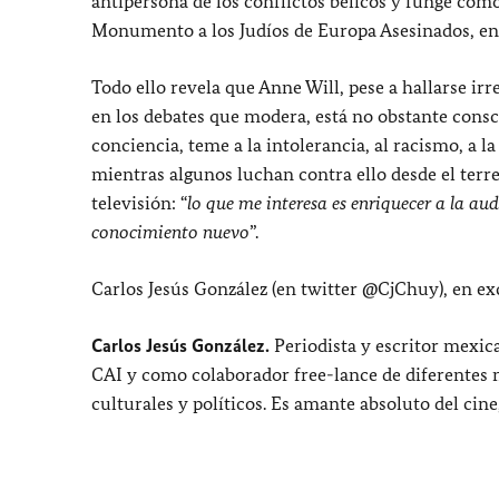
antipersona de los conflictos bélicos y funge com
Monumento a los Judíos de Europa Asesinados, en 
Todo ello revela que Anne Will, pese a hallarse i
en los debates que modera, está no obstante cons
conciencia, teme a la intolerancia, al racismo, a l
mientras algunos luchan contra ello desde el terren
televisión: “
lo que me interesa es enriquecer a la au
conocimiento nuevo
”.
Carlos Jesús González (en twitter @CjChuy), en ex
Carlos Jesús González.
Periodista y escritor mexic
CAI y como colaborador free-lance de diferentes 
culturales y políticos. Es amante absoluto del cine, 