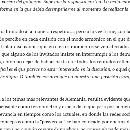
cera del gobierno. Supe que la respuesta era ‘no’. Lo realmente
la forma en la que debía desempeñarme al momento de realizar la
ha limitado a la manera respetuosa, pero a la vez firme, con l
e percibe en cada emisión con el modo armónico en el que di
trolar discusiones que en ciertos momentos se ven afectados 
as que alguno de los invitados insiste en interrumpir a los dem
s, como no dejar de hablar hasta que todos los reunidos callen
fícil es el que parece no estar interesado en la discusión, o aquel 
ás digan. O también ese otro que no muestra una posición clara,
 a los temas más relevantes de Alemania, resulta evidente qu
ensable como termómetro y espejo de lo que pasa por la ment
levancia en tiempos como los actuales, en donde las redes soci
y conceptos como la “posverdad” se han colocado por encima d
en con una opinión carente de pruebas y no conseguía nada más 