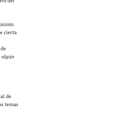
en
) del
pinión
e cierta
 de
e algún
al de
os temas