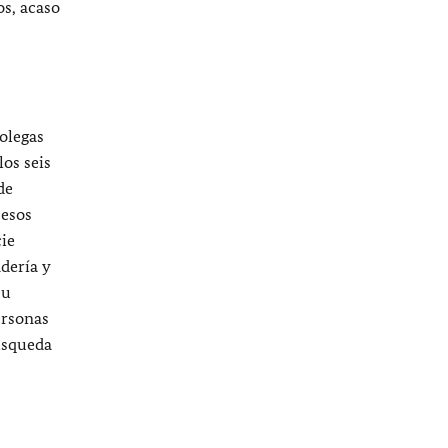
os, acaso
colegas
os seis
de
cesos
ie
adería y
su
ersonas
búsqueda