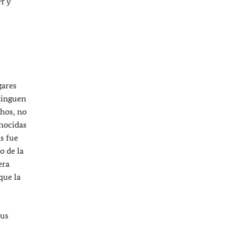
rt
y
gares
stinguen
chos, no
onocidas
s fue
o de la
era
que la
sus