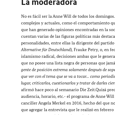
La moderadora
No es fácil ser la Anne Will de todos los doming
complejos y actuales, como el comportamiento que
que han generado opiniones encontradas en la socie
cuentan varias de las figuras políticas más dest
personalidades, entre ellas la dirigente del partid
Alternative für Deutschland
), Frauke Petry, o, en f
islamismo radical, decisiones ambas que le genera
que no posee una lista negra de personas que jamás 
gente de posición extrema solamente después de sopesa
que ver con el tema que se va a tocar… como periodi
lugar, criticarlos, cuestionarlos y tratar de darles ci
afirmó hace poco al semanario Die Zeit.Quizá prec
audiencia, horario, etc.- el programa de Anne Wil
canciller Angela Merkel en 2016, hecho del que no
que agregar la entrevista que le realizó en febrero