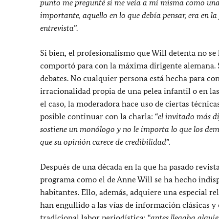
punto me pregunté si me veía a mí misma como una vo
importante, aquello en lo que debía pensar, era en 
entrevista
”.
Si bien, el profesionalismo que Will detenta no se 
comportó para con la máxima dirigente alemana. S
debates. No cualquier persona está hecha para con
irracionalidad propia de una pelea infantil o en l
el caso, la moderadora hace uso de ciertas técnica
posible continuar con la charla: “
el invitado más di
sostiene un monólogo y no le importa lo que los dem
que su opinión carece de credibilidad
”.
Después de una década en la que ha pasado revista
programa como el de Anne Will se ha hecho indisp
habitantes. Ello, además, adquiere una especial re
han engullido a las vías de información clásicas 
tradicional labor periodística: “
antes llegaba algui