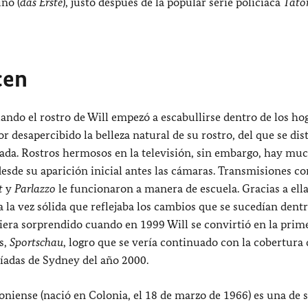
uno (
das Erste
), justo después de la popular serie policíaca
Tato
cen
ando el rostro de Will empezó a escabullirse dentro de los ho
or desapercibido la belleza natural de su rostro, del que se di
spada. Rostros hermosos en la televisión, sin embargo, hay mu
desde su aparición inicial antes las cámaras. Transmisiones c
t
y
Parlazzo
le funcionaron a manera de escuela. Gracias a ella
la vez sólida que reflejaba los cambios que se sucedían dentr
iera sorprendido cuando en 1999 Will se convirtió en la prim
s,
Sportschau
, logro que se vería continuado con la cobertura 
píadas de Sydney del año 2000.
loniense (nació en Colonia, el 18 de marzo de 1966) es una de 