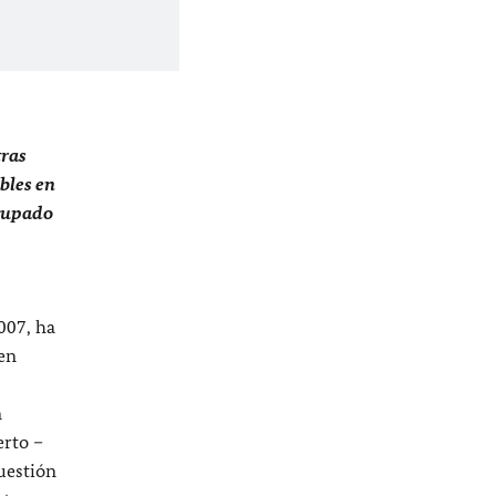
tras
bles en
ocupado
007, ha
en
n
erto –
uestión