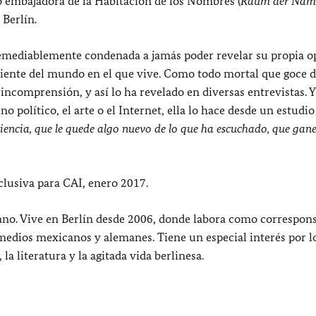
o embajadora de la Habitación de los Nombres (
Raum der Nam
Berlín.
rremediablemente condenada a jamás poder revelar su propia o
ciente del mundo en el que vive. Como todo mortal que goce d
a incomprensión, y así lo ha revelado en diversas entrevistas. Y
o político, el arte o el Internet, ella lo hace desde un estudio
diencia, que le quede algo nuevo de lo que ha escuchado, que gan
clusiva para CAI, enero 2017.
ano. Vive en Berlín desde 2006, donde labora como correspons
medios mexicanos y alemanes. Tiene un especial interés por l
la literatura y la agitada vida berlinesa.