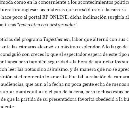
 cómoda como en la concerniente a los acontecimientos polític
literatura inglesa- las materias que cursó durante la carrera
ó hace poco al portal RP ONLINE, dicha inclinación surgiría al
olíticas “
repercuten en nuestras vidas
”.
noticias del programa
Tagesthemen
, labor que alternó con sus 
nte las cámaras alcanzó su máximo esplendor. A lo largo de l
onsiguió con creces lo que el espectador espera de este tipo 
confianza pero también seguridad a la hora de anunciar los su
n leer las notas sino asimismo, y de manera que no se aprec
pinión si el momento lo amerita. Fue tal la relación de camar
as audiencias, que aun a la fecha no poca gente echa de menos 
 untar mantequilla en el pan de la cena, pero incluso estas p
 de que la partida de su presentadora favorita obedeció a la 
ndente.