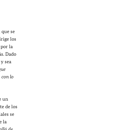
a que se
rige los
por la
ás. Dado
 y sea
que
 con lo
e un
e de los
ales se
e la
allá de