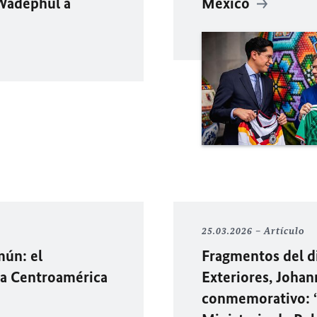
 Wadephul a
México
25.03.2026
Artículo
mún: el
Fragmentos del di
ta Centroamérica
Exteriores, Joha
conmemorativo: “