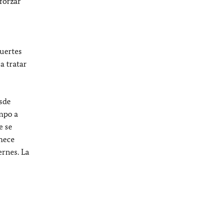
forzar
s
uertes
a tratar
sde
mpo a
e se
anece
rnes. La