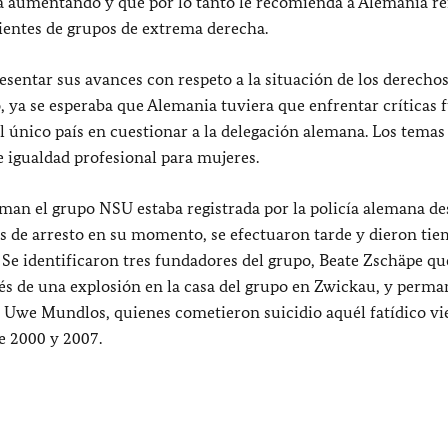
a aumentando y que por lo tanto le recomienda a Alemania re
nientes de grupos de extrema derecha.
esentar sus avances con respeto a la situación de los derecho
ya se esperaba que Alemania tuviera que enfrentar críticas f
 único país en cuestionar a la delegación alemana. Los temas 
de igualdad profesional para mujeres.
man el grupo NSU estaba registrada por la policía alemana de
s de arresto en su momento, se efectuaron tarde y dieron tie
 Se identificaron tres fundadores del grupo, Beate Zschäpe qu
és de una explosión en la casa del grupo en Zwickau, y perm
Uwe Mundlos, quienes cometieron suicidio aquél fatídico vie
e 2000 y 2007.