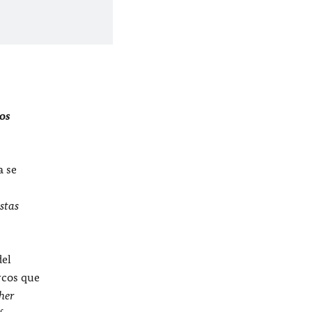
los
a se
estas
del
rcos que
her