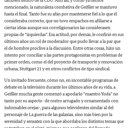
también dentro de la CDU. Aun así, y como ya hemos
mencionado, la naturaleza combativa de Geißler se mantuvo
hasta el final. Tanto fue su afán por mantenerse fiel a lo que él
consideraba correcto, que no tuvo empachos en afiliarse a
ciertas ideas aunque sus correligionarios las considerasen
propias de “izquierdas”. Esa actitud, por demás, le confirió en sus
últimos años un rol de moderador que pudo llevar a la par que
el de hombre proclive a la discusión. Entre otras cosas, hizo un
intento por conciliar a las partes protagonistas en problemas de
primer orden, como el del proyecto de transporte y renovación
urbana, Stuttgart 21 y en otros conflictos de tipo sindical.
Un invitado frecuente, cómo no, en incontable programas de
debate en la televisión durante los últimos años de su vida, a
Geißler mucha gente comenzó a apodarlo “maestro Yoda” no
tanto por su aspecto -de rostro arrugado y ornamentado con
indomables orejas-, para algunos televidentes similar al del
personaje de La guerra de las galaxias, sino más bien por la
serenidad y sensatez con la que abordaba los distintos temas que