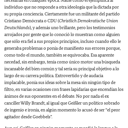
necesarias en cualquier época. Nadie como él ejemplifica al
individuo que no responde a otra ideología que la dictada por
su propia conciencia. Ciertamente fue un militante del partido
Cristiano Demócrata o CDU (
Christlich Demokratische Union
Deutschlands
), y además uno brillante, pero los testimonios
arrojados por gente que lo conoció lo muestran como alguien
que sólo era fiel a sus propios principios, incluso cuando ello le
generaba problemas o ponía de manifiesto sus errores porque,
como todo el mundo, también se equivocaba. Esa aparente
necedad, sin embargo, tenía como único motor una búsqueda
incansable del bien común y tal sería su principal objetivo a lo
largo de su carrera política. Extrovertido y de audacia
implacable, ponía sus ideas sobre la mesa sin ningún tipo de
filtro, en varias ocasiones con frases lapidarias que encendían los
ánimos de sus oponentes en el debate. No por nada el ex
canciller Willy Brandt, al igual que Geißler un político sobrado
de ingenio e ironía, en algún momento lo acusó de ser “el peor
agitador desde Goebbels”.