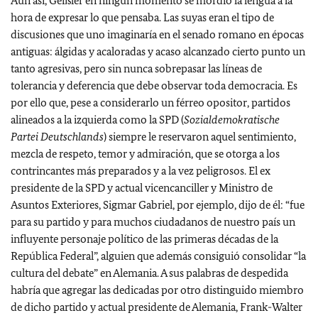
Aun así, Geißler en ningún momento se mordió la lengua a la
hora de expresar lo que pensaba. Las suyas eran el tipo de
discusiones que uno imaginaría en el senado romano en épocas
antiguas: álgidas y acaloradas y acaso alcanzado cierto punto un
tanto agresivas, pero sin nunca sobrepasar las líneas de
tolerancia y deferencia que debe observar toda democracia. Es
por ello que, pese a considerarlo un férreo opositor, partidos
alineados a la izquierda como la SPD (
Sozialdemokratische
Partei Deutschlands
) siempre le reservaron aquel sentimiento,
mezcla de respeto, temor y admiración, que se otorga a los
contrincantes más preparados y a la vez peligrosos. El ex
presidente de la SPD y actual vicencanciller y Ministro de
Asuntos Exteriores, Sigmar Gabriel, por ejemplo, dijo de él: “fue
para su partido y para muchos ciudadanos de nuestro país un
influyente personaje político de las primeras décadas de la
República Federal”, alguien que además consiguió consolidar “la
cultura del debate” en Alemania. A sus palabras de despedida
habría que agregar las dedicadas por otro distinguido miembro
de dicho partido y actual presidente de Alemania, Frank-Walter