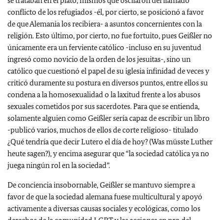
se trataban en el plató, mismos que oscilaron del llamado
conflicto de los refugiados -él, por cierto, se posicionó a favor
de que Alemania los recibiera- a asuntos concernientes con la
religión. Esto último, por cierto, no fue fortuito, pues Geißler no
únicamente era un ferviente católico -incluso en su juventud
ingresó como novicio de la orden de los jesuitas-, sino un
católico que cuestionó el papel de su iglesia infinidad de veces y
criticó duramente su postura en diversos puntos, entre ellos su
condena a la homosexualidad o la laxitud frente a los abusos
sexuales cometidos por sus sacerdotes. Para que se entienda,
solamente alguien como Geißler sería capaz de escribir un libro
-publicó varios, muchos de ellos de corte religioso- titulado
¿Qué tendría que decir Lutero el día de hoy? (Was müsste Luther
heute sagen?), y encima asegurar que “la sociedad católica ya no
juega ningún rol en la sociedad”.
De conciencia insobornable, Geißler se mantuvo siempre a
favor de que la sociedad alemana fuese multicultural y apoyó
activamente a diversas causas sociales y ecológicas, como los